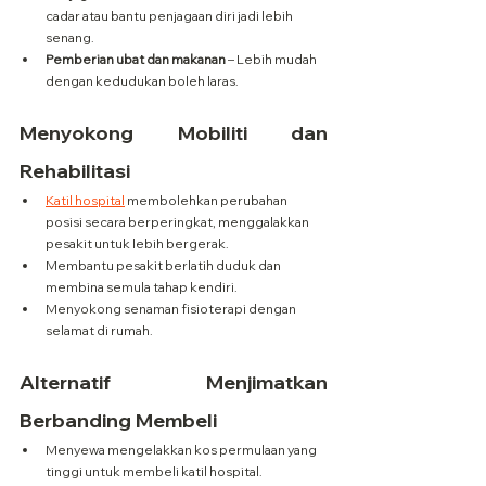
cadar atau bantu penjagaan diri jadi lebih 
senang.
Pemberian ubat dan makanan
 – Lebih mudah 
dengan kedudukan boleh laras.
Menyokong Mobiliti dan 
Rehabilitasi
Katil hospital
 membolehkan perubahan 
posisi secara berperingkat, menggalakkan 
pesakit untuk lebih bergerak.
Membantu pesakit berlatih duduk dan 
membina semula tahap kendiri.
Menyokong senaman fisioterapi dengan 
selamat di rumah.
Alternatif Menjimatkan 
Berbanding Membeli
Menyewa mengelakkan kos permulaan yang 
tinggi untuk membeli katil hospital.