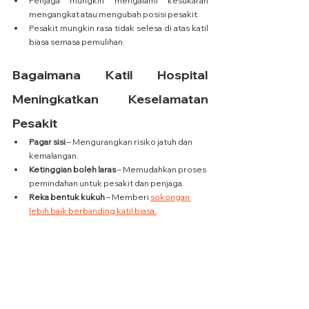
Penjaga mungkin mengalami kesukaran 
mengangkat atau mengubah posisi pesakit.
Pesakit mungkin rasa tidak selesa di atas katil 
biasa semasa pemulihan.
Bagaimana Katil Hospital 
Meningkatkan Keselamatan 
Pesakit
Pagar sisi
 – Mengurangkan risiko jatuh dan 
kemalangan.
Ketinggian boleh laras
 – Memudahkan proses 
pemindahan untuk pesakit dan penjaga.
Reka bentuk kukuh
 – Memberi 
sokongan 
lebih baik berbanding katil biasa.