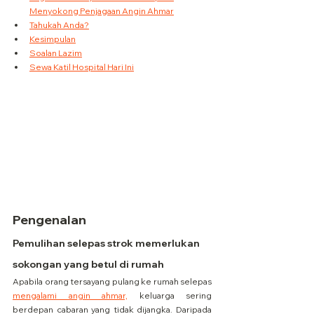
Menyokong Penjagaan Angin Ahmar
Tahukah Anda?
Kesimpulan
Soalan Lazim
Sewa Katil Hospital Hari Ini
Pengenalan
Pemulihan selepas strok memerlukan 
sokongan yang betul di rumah
Apabila orang tersayang pulang ke rumah selepas 
mengalami angin ahmar,
 keluarga sering 
berdepan cabaran yang tidak dijangka. Daripada 