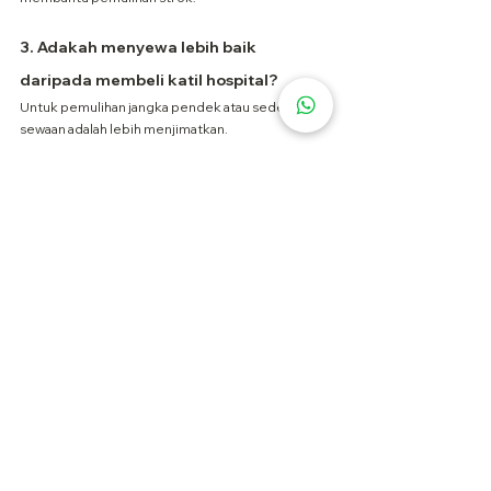
3. Adakah menyewa lebih baik 
daripada membeli katil hospital?
Untuk pemulihan jangka pendek atau sederhana, 
sewaan adalah lebih menjimatkan.
4. Berapa cepat katil hospital boleh 
dihantar?
Kebanyakan perkhidmatan menawarkan 
penghantaran pada hari yang sama atau keesokan 
hari.
5. Apakah aksesori yang tersedia 
dengan katil hospital?
Pagar sisi, tilam anti-tekanan, dan meja atas katil.
Sewa Katil Hospital Hari Ini
🛏️ Jadikan pemulihan strok lebih selamat dan 
selesa di rumah.