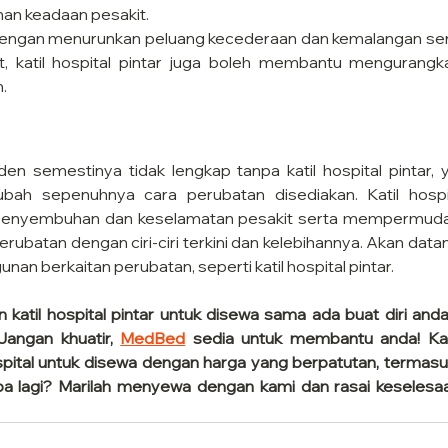
an keadaan pesakit.
Dengan menurunkan peluang kecederaan dan kemalangan ser
at, katil hospital pintar juga boleh membantu mengurangk
.
den semestinya tidak lengkap tanpa katil hospital pintar
bah sepenuhnya cara perubatan disediakan. Katil hospit
penyembuhan dan keselamatan pesakit serta mempermudah
ubatan dengan ciri-ciri terkini dan kelebihannya. Akan datan
an berkaitan perubatan, seperti katil hospital pintar.
katil hospital pintar untuk disewa sama ada buat diri and
angan khuatir, 
MedBed
 sedia untuk membantu anda! Ka
ospital untuk disewa dengan harga yang berpatutan, termasukl
 apa lagi? Marilah menyewa dengan kami dan rasai keselesa