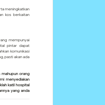
ta meningkatkan 
an kos berkaitan 
, yang mempunyai 
al pintar dapat 
kan komunikasi 
g, pasti akan ada 
a mahupun orang 
mi menyediakan 
ah katil hospital 
annya yang anda 