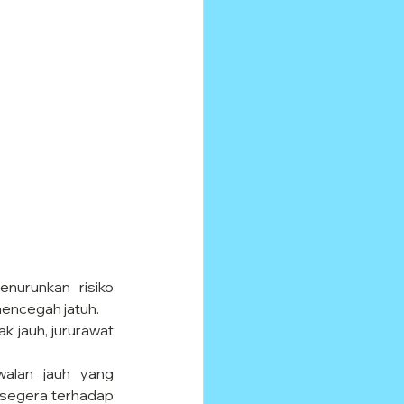
nurunkan risiko 
encegah jatuh.
ak jauh, jururawat 
awalan jauh yang 
segera terhadap 