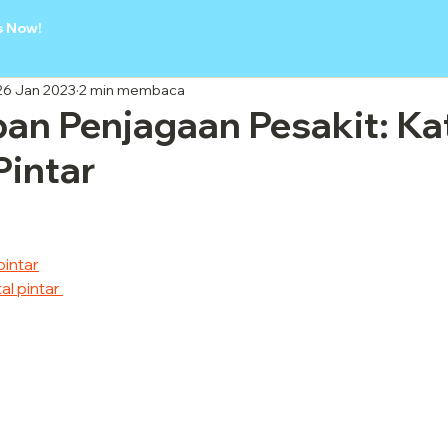
s Now!
26 Jan 2023
2 min membaca
n Penjagaan Pesakit: Kat
Pintar
 pintar
al pintar 