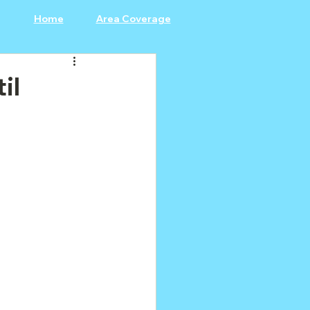
Home
Area Coverage
il