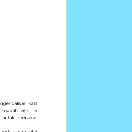
gendalikan katil 
mudah alih. Ini 
untuk menukar 
anda-tanda vital 