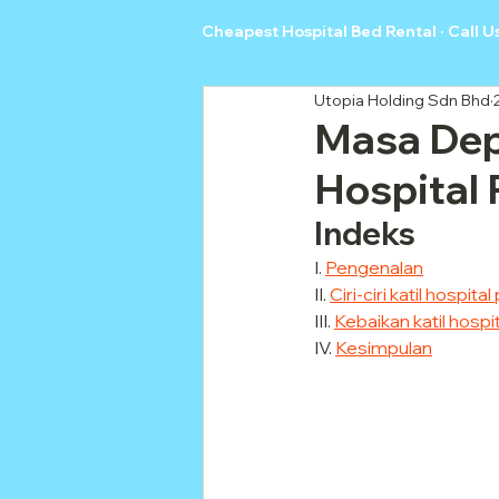
Cheapest Hospital Bed Rental · Call U
Utopia Holding Sdn Bhd
Masa Depa
Hospital 
Indeks
I. 
Pengenalan
II. 
Ciri-ciri katil hospital
III. 
Kebaikan katil hospit
IV. 
Kesimpulan