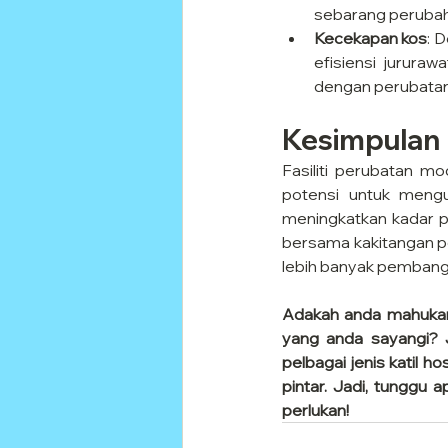
sebarang perubah
Kecekapan kos
: 
efisiensi jururaw
dengan perubatan
Kesimpulan
Fasiliti perubatan mo
potensi untuk mengu
meningkatkan kadar 
bersama kakitangan per
lebih banyak pembangun
Adakah anda mahukan 
yang anda sayangi? J
pelbagai jenis katil h
pintar. Jadi, tunggu
perlukan!