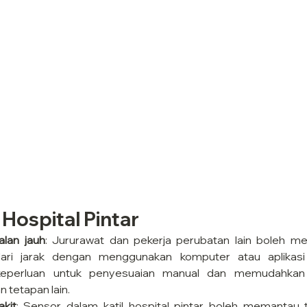
il Hospital Pintar
lan jauh
: Jururawat dan pekerja perubatan lain boleh men
dari jarak dengan menggunakan komputer atau aplikasi 
eperluan untuk penyesuaian manual dan memudahkan 
n tetapan lain.
kit
: Sensor dalam katil hospital pintar boleh memantau t