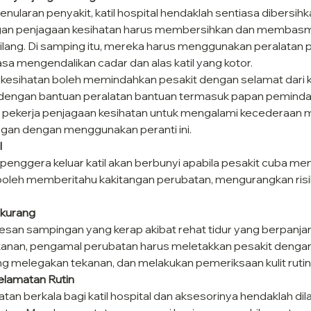
ularan penyakit, katil hospital hendaklah sentiasa dibersihk
ngan penjagaan kesihatan harus membersihkan dan membasmi
lang. Di samping itu, mereka harus menggunakan peralatan pe
sa mengendalikan cadar dan alas katil yang kotor.
kesihatan boleh memindahkan pesakit dengan selamat dari kat
dengan bantuan peralatan bantuan termasuk papan pemindah
 pekerja penjagaan kesihatan untuk mengalami kecederaan m
gan dengan menggunakan peranti ini.
l
 penggera keluar katil akan berbunyi apabila pesakit cuba meni
boleh memberitahu kakitangan perubatan, mengurangkan risik
rkurang
kesan sampingan yang kerap akibat rehat tidur yang berpanja
anan, pengamal perubatan harus meletakkan pesakit dengan 
g melegakan tekanan, dan melakukan pemeriksaan kulit rutin 
lamatan Rutin
n berkala bagi katil hospital dan aksesorinya hendaklah dil