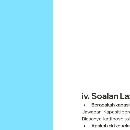
iv. Soalan La
Berapakah kapasit
Jawapan: Kapasiti ber
Biasanya, katil hospit
Apakah ciri kesela