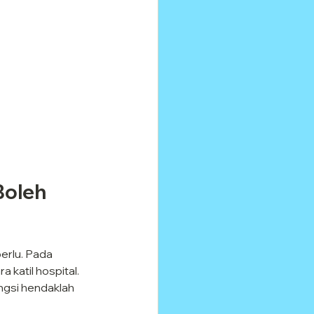
Boleh 
erlu. Pada 
katil hospital. 
gsi hendaklah 