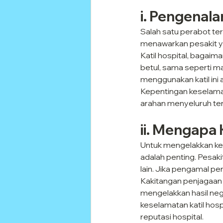
i. Pengenala
Salah satu perabot terp
menawarkan pesakit y
Katil hospital, bagaim
betul, sama seperti m
menggunakan katil ini
Kepentingan keselamata
arahan menyeluruh ten
ii. Mengapa 
Untuk mengelakkan kem
adalah penting. Pesakit
lain. Jika pengamal pe
Kakitangan penjagaan 
mengelakkan hasil ne
keselamatan katil hos
reputasi hospital.