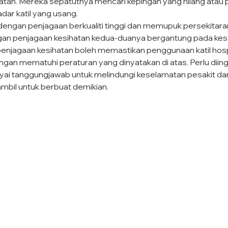
atan. Mereka sepatutnya mencari kepingan yang hilang atau 
adar katil yang usang.
engan penjagaan berkualiti tinggi dan memupuk persekitaran
gan penjagaan kesihatan kedua-duanya bergantung pada kese
enjagaan kesihatan boleh memastikan penggunaan katil hosp
gan mematuhi peraturan yang dinyatakan di atas. Perlu diin
i tanggungjawab untuk melindungi keselamatan pesakit dan
ambil untuk berbuat demikian.