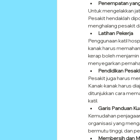
Penempatan yang
Untuk mengelakkan jatu
Pesakit hendaklah dipos
menghalang pesakit darip
Latihan Pekerja
Penggunaan katil hospi
kanak harus memahami 
kerap boleh menjamin
menyegarkan pemaham
Pendidikan Pesaki
Pesakit juga harus me
Kanak-kanak harus diaj
ditunjukkan cara mema
katil.
Garis Panduan Kual
Kemudahan penjagaan k
organisasi yang menga
bermutu tinggi, dan pe
Membersih dan Me