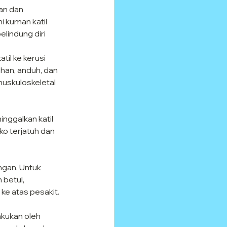
an dan 
 kuman katil 
lindung diri 
il ke kerusi 
an, anduh, dan 
uskuloskeletal 
nggalkan katil 
o terjatuh dan 
ngan. Untuk 
betul, 
ke atas pesakit.
akukan oleh 