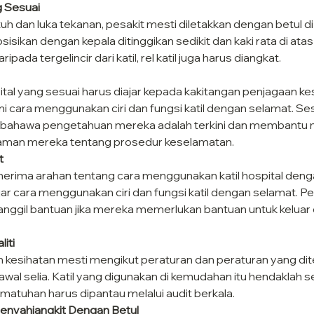
 Sesuai
h dan luka tekanan, pesakit mesti diletakkan dengan betul di a
isikan dengan kepala ditinggikan sedikit dan kaki rata di atas k
ada tergelincir dari katil, rel katil juga harus diangkat.
tal yang sesuai harus diajar kepada kakitangan penjagaan ke
cara menggunakan ciri dan fungsi katil dengan selamat. Sesi
 bahawa pengetahuan mereka adalah terkini dan membantu 
an mereka tentang prosedur keselamatan.
t
nerima arahan tentang cara menggunakan katil hospital deng
ar cara menggunakan ciri dan fungsi katil dengan selamat. Pe
nggil bantuan jika mereka memerlukan bantuan untuk keluar 
iti
esihatan mesti mengikut peraturan dan peraturan yang dit
wal selia. Katil yang digunakan di kemudahan itu hendaklah s
matuhan harus dipantau melalui audit berkala.
nyahjangkit Dengan Betul