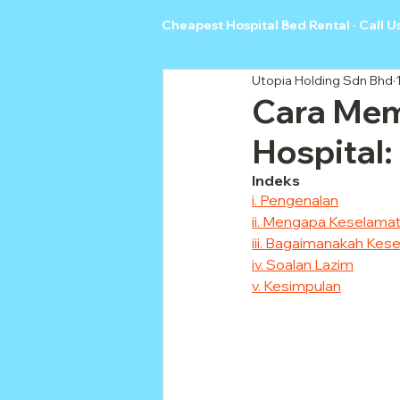
Cheapest Hospital Bed Rental · Call U
Utopia Holding Sdn Bhd
Cara Mem
Hospital
Indeks
i. Pengenalan
ii. Mengapa Keselamata
iii. Bagaimanakah Kese
iv. Soalan Lazim
v. Kesimpulan