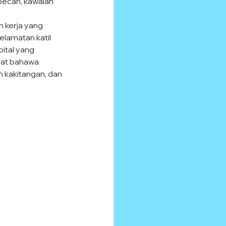
pecah, kawalan 
 kerja yang 
lamatan katil 
ital yang 
gat bahawa 
 kakitangan, dan 