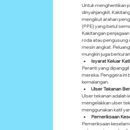
Untuk menghentikan pen
dinyahjangkit. Kakita
mengikut arahan pengi
(PPE) yang betul sema
Kakitangan penjagaan 
roda atau pengusung 
mesin angkat. Peluang
mungkin juga berkuran
Isyarat Keluar Kati
Peranti yang dipanggil
mereka. Penggera ini 
kemalangan.
Ulser Tekanan Be
Ulser tekanan adalah 
mengelakkan ulser tek
menggunakan katil yan
Pemeriksaan Kese
Pemeriksaan keselamata