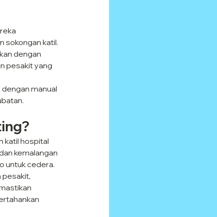
ereka 
sokongan katil. 
akan dengan 
n pesakit yang 
ma dengan manual 
ubatan.
ting?
atil hospital 
, dan kemalangan 
ko untuk cedera.
pesakit, 
mastikan 
pertahankan 