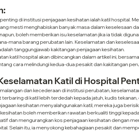
n:
enting di institusi penjagaan kesihatan ialah katil hospital. M
ang mesti menghabiskan banyak masa dalam keselesaan dan 
anapun, boleh memberikan isu keselamatan jika ia tidak digun
ana-mana barang perubatan lain. Keselamatan dan keselesaa
 adalah tanggungjawab kakitangan penjagaan kesihatan.
n katil hospital akan dibincangkan dalam artikel ini, bersa
tang cara melindungi kedua-dua pesakit dan kakitangan per
Keselamatan Katil di Hospital Pen
alangan dan kecederaan di institusi perubatan, keselamatan k
 terbaring di katil lebih terdedah kepada jatuh, kudis tekanan
njagaan kesihatan menyalahgunakan katil, mereka juga berisi
kesihatan boleh memberikan rawatan berkualiti tinggi kepada 
gatif dan mengurangkan kos penjagaan kesihatan dengan me
pital. Selain itu, ia menyokong kebahagiaan pesakit dan mem