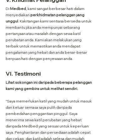
Di 
Medbed
, kami sangat berbesar hati dalam 
menyediakan 
perkhidmatan pelanggan yang 
unggul
. Kakitangan kami sentiasa bersedia untuk 
membantu jika anda mempunyai sebarang 
pertanyaan atau masalah dengan sewa katil 
perubatan anda. Kami akan melakukan yang 
terbaik untuk memastikan anda mendapat 
pengalaman yang hebat dan anda benar-benar 
berpuas hati dengan penyewaan anda.
VI. 
Testimoni
Lihat sokongan ini daripada beberapa pelanggan 
kami yang gembira untuk melihat sendiri.
"Saya memerlukan katil yang mudah untuk masuk 
dan keluar semasa saya pulih daripada 
pembedahan penggantian pinggul. Saya 
menerima sewa katil perubatan yang hebat 
daripada Medbed yang sesuai untuk keperluan 
saya. Penghantaran dan persediaan adalah cepat 
dan cekap, dan katil adalah selesa dan mudah 