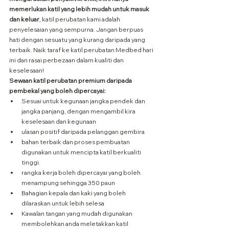
memerlukan katil yang lebih mudah untuk masuk 
dan keluar
, katil perubatan kami adalah 
penyelesaian yang sempurna. Jangan berpuas 
hati dengan sesuatu yang kurang daripada yang 
terbaik. Naik taraf ke katil perubatan Medbed hari 
ini dan rasai perbezaan dalam kualiti dan 
keselesaan!
Sewaan katil perubatan premium daripada 
pembekal yang boleh dipercayai:
Sesuai untuk kegunaan jangka pendek dan 
jangka panjang, dengan mengambil kira 
keselesaan dan kegunaan
ulasan positif daripada pelanggan gembira
bahan terbaik dan proses pembuatan 
digunakan untuk mencipta katil berkualiti 
tinggi.
rangka kerja boleh dipercayai yang boleh 
menampung sehingga 350 paun
Bahagian kepala dan kaki yang boleh 
dilaraskan untuk lebih selesa
Kawalan tangan yang mudah digunakan 
membolehkan anda meletakkan katil 