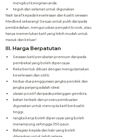
mengikut keinginan anda.
teguh dan selamat untuk digunakan
Naik taraf kepada keselesaan dan kualiti sewaan 
Medbed sekarang! Sesuai untuk pulih daripada 
pembedahan, menguruskan penyakit kronik, atau 
hanya memerlukan katil yang lebih mudah untuk 
masuk dan keluar!
III. 
Harga Berpatutan
Sewaan katil perubatan premium daripada 
pembekal yang boleh dipercayai.
Reka bentuk dibuat dengan mengutamakan 
keselesaan dan utiliti.
Kedua-dua penggunaan jangka pendek dan 
jangka panjang adalah ideal.
ulasan positif daripada pelanggan gembira.
bahan terbaik dan proses pembuatan 
digunakan untuk mencipta katil berkualiti 
tinggi.
rangka kerja boleh dipercayai yang boleh 
menampung sehingga 350 paun.
Bahagian kepala dan kaki yang boleh 
dilaraskan untuk lebih selesa.