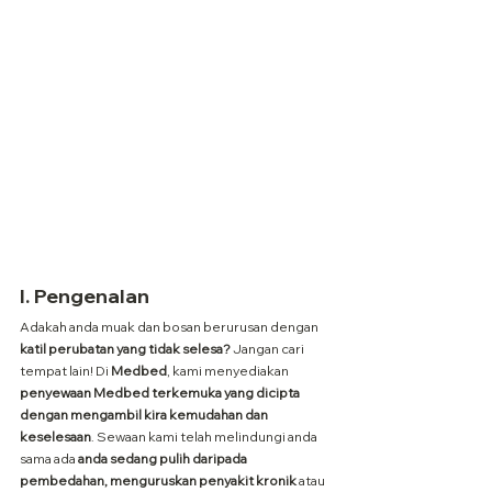
I. Pengenalan
Adakah anda muak dan bosan berurusan dengan 
katil perubatan yang tidak selesa?
 Jangan cari 
tempat lain! Di 
Medbed
, kami menyediakan 
penyewaan Medbed terkemuka yang dicipta 
dengan mengambil kira kemudahan dan 
keselesaan
. Sewaan kami telah melindungi anda 
sama ada
 anda sedang pulih daripada 
pembedahan, menguruskan penyakit kronik
 atau 