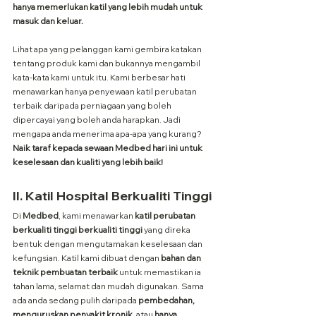
hanya memerlukan katil yang lebih mudah untuk 
masuk dan keluar.
Lihat apa yang pelanggan kami gembira katakan 
tentang produk kami dan bukannya mengambil 
kata-kata kami untuk itu. Kami berbesar hati 
menawarkan hanya penyewaan katil perubatan 
terbaik daripada perniagaan yang boleh 
dipercayai yang boleh anda harapkan. Jadi 
mengapa anda menerima apa-apa yang kurang? 
Naik taraf kepada sewaan Medbed hari ini untuk 
keselesaan dan kualiti yang lebih baik!
II. Katil Hospital Berkualiti Tinggi
Di 
Medbed
, kami menawarkan 
katil perubatan 
berkualiti tinggi berkualiti tinggi
 yang direka 
bentuk dengan mengutamakan keselesaan dan 
kefungsian. Katil kami dibuat dengan
 bahan dan 
teknik pembuatan terbaik
 untuk memastikan ia 
tahan lama, selamat dan mudah digunakan. Sama 
ada anda sedang pulih daripada 
pembedahan, 
menguruskan penyakit kronik,
 atau 
hanya 