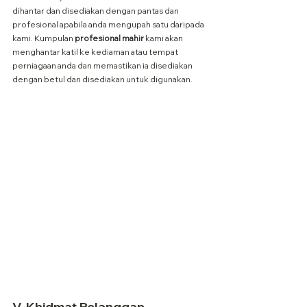
dihantar dan disediakan dengan pantas dan 
profesional apabila anda mengupah satu daripada 
kami. Kumpulan 
profesional mahir
 kami akan 
menghantar katil ke kediaman atau tempat 
perniagaan anda dan memastikan ia disediakan 
dengan betul dan disediakan untuk digunakan.
V. Khidmat Pelanggan