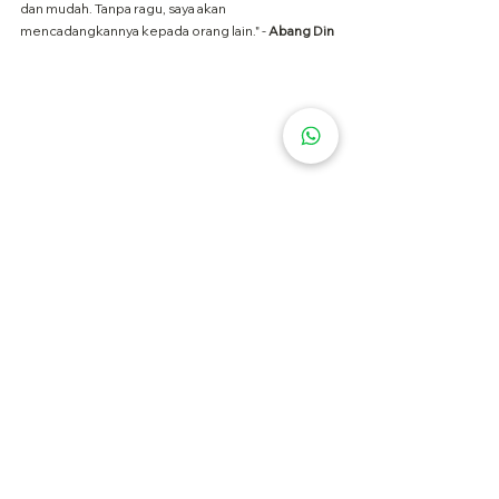
dan mudah. Tanpa ragu, saya akan 
mencadangkannya kepada orang lain." - 
Abang Din
Tidak perlu mencari lebih jauh daripada Medbed 
untuk penyewaan katil perubatan berkualiti 
tinggi. Kami berdedikasi untuk menyediakan 
perkhidmatan pelanggan yang terbaik sambil 
mengekalkan kadar yang paling kompetitif untuk 